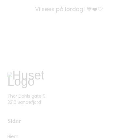
Vi sees på lørdag! 💙❤️🤍
Thor Dahls gate 9
3210 Sandefjord
Sider
Hjem