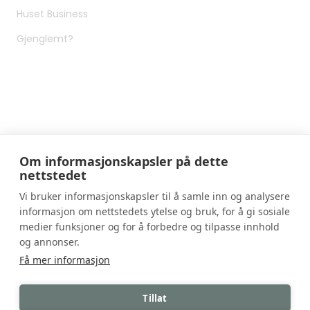
Huset Business
Gjenglemt?
Om informasjonskapsler på dette
nettstedet
Huset Sandefjord
Vi bruker informasjonskapsler til å samle inn og analysere
informasjon om nettstedets ytelse og bruk, for å gi sosiale
+47 95 55 57 58
medier funksjoner og for å forbedre og tilpasse innhold
velkommen@husetsandefjord.no
og annonser.
Få mer informasjon
Jobb
Tillat
© 2026 Huset Sandefjord | En del av Huset