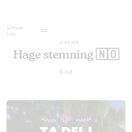
HVA SKJER
Hage stemning 🇳🇴
11. Juli