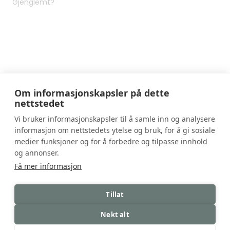
Gjenglemt?
Om informasjonskapsler på dette
nettstedet
Huset Sandefjord
Vi bruker informasjonskapsler til å samle inn og analysere
informasjon om nettstedets ytelse og bruk, for å gi sosiale
+47 95 55 57 58
medier funksjoner og for å forbedre og tilpasse innhold
velkommen@husetsandefjord.no
og annonser.
Få mer informasjon
Jobb
Tillat
© 2026 Huset Sandefjord | En del av Huset
Restauranter
Nekt alt
Powered by
goCre8