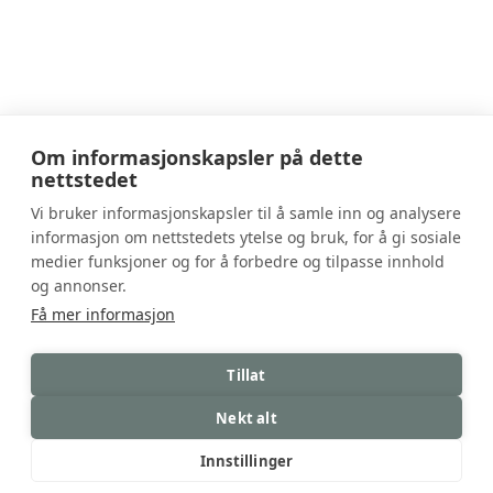
Om informasjonskapsler på dette
nettstedet
Huset Sandefjord
Vi bruker informasjonskapsler til å samle inn og analysere
informasjon om nettstedets ytelse og bruk, for å gi sosiale
+47 95 55 57 58
medier funksjoner og for å forbedre og tilpasse innhold
velkommen@husetsandefjord.no
og annonser.
Få mer informasjon
Jobb
Tillat
© 2026 Huset Sandefjord | En del av Huset
Restauranter
Nekt alt
Powered by
goCre8
Innstillinger